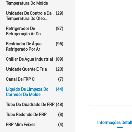
Temperatura Do Molde
Unidades De Controle Da
(29)
Temperatura Do Óleo
Quente
Refrigerador De
(87)
Refrigeração Ar Do
Parafuso
Resfriador De Água
(96)
Refrigerado Por Ar
Chiller De Água Industrial
(89)
Unidade Quente E Fria
(20)
Canal De FRP C
(7)
Líquido De Limpeza Do
(44)
Corredor Do Molde
Tubo Do Quadrado De FRP
(48)
Tubo Redondo De FRP
(8)
Informações Deta
FRP Mim Feixes
(4)