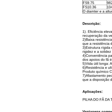
FS9.75
98
FS10.36
10
O diamter e a altu
Descrição:
1). Eficiência ele
recuperação da ve
2)Baixa resistênci
que a resistência 
3)Estrutura rígida
rigidez e a solide
4)Conveniência pa
dos apoios do fã é
5)Vida útil longa:
6)Resistência e ul
Produto químico Co
7)Afastamento peq
que a disposição 
Aplicações:
PILHA DO FÃ DA
Vantagens compet