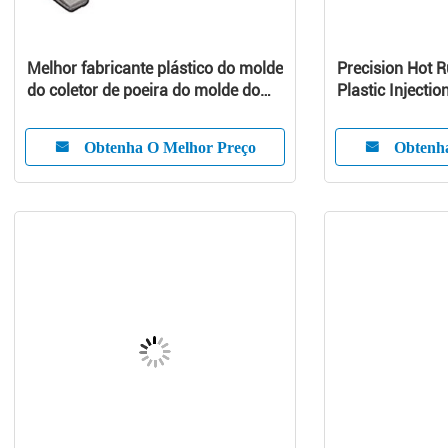
Melhor fabricante plástico do molde
Precision Hot 
do coletor de poeira do molde do
Plastic Injectio
aspirador de p30
Customized Pr
Obtenha O Melhor Preço
Obtenh