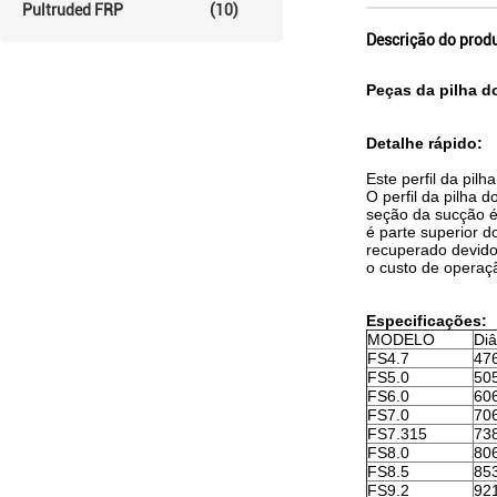
Pultruded FRP
(10)
Descrição do prod
Peças da pilha do
Detalhe rápido:
Este perfil da pil
O perfil da pilha 
seção da sucção é 
é parte superior 
recuperado devido
o custo de operaç
Especificações:
MODELO
Di
FS4.7
47
FS5.0
50
FS6.0
60
FS7.0
70
FS7.315
73
FS8.0
80
FS8.5
85
FS9.2
92