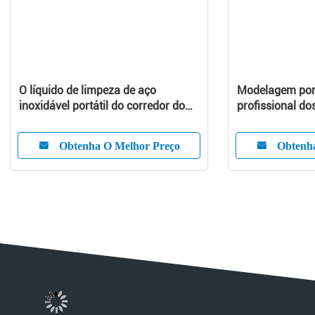
O líquido de limpeza de aço
Modelagem por 
inoxidável portátil do corredor do
profissional do
molde da tubulação para injeta o
modelo
Obtenha O Melhor Preço
Obtenh