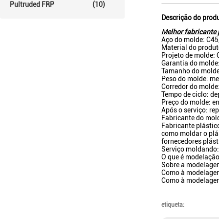
Pultruded FRP
(10)
Descrição do prod
Melhor fabricante 
Aço do molde: C45
Material do pro
Projeto de molde: 
Garantia do molde
Tamanho do molde
Peso do molde: m
Corredor do molde:
Tempo de ciclo: d
Preço do molde: en
Após o serviço: rep
Fabricante do mol
Fabricante plásti
como moldar o plás
fornecedores plást
Serviço moldando: 
O que é modelação
Sobre a modelagem
Como à modelagem 
Como à modelagem
etiqueta: