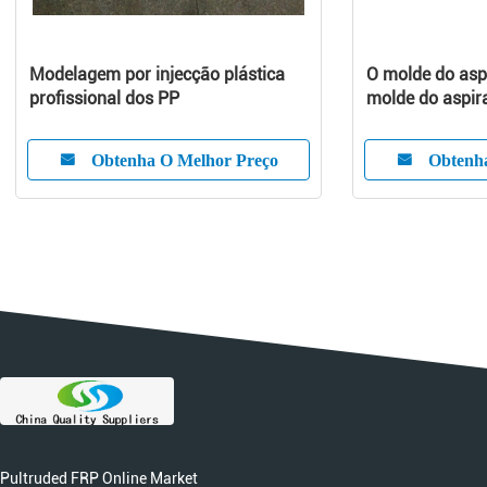
Modelagem por injecção plástica
O molde do asp
profissional dos PP
molde do aspir
agregado famil
aspirador de p
Obtenha O Melhor Preço
Obtenh
moldam/aspira
da tampa/mold
electrodomésti
Pultruded FRP Online Market