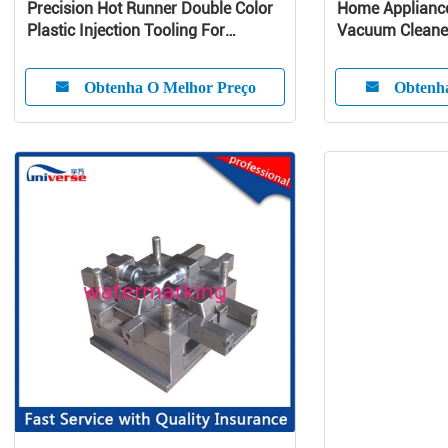
Precision Hot Runner Double Color
Home Appliance
Plastic Injection Tooling For
Vacuum Cleaner
Customized Product
Molding
Obtenha O Melhor Preço
Obtenh