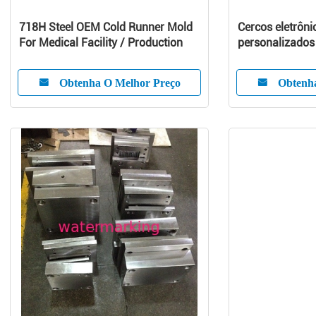
718H Steel OEM Cold Runner Mold
Cercos eletrôni
For Medical Facility / Production
personalizados
líquido de limpe
screen
Obtenha O Melhor Preço
Obtenh