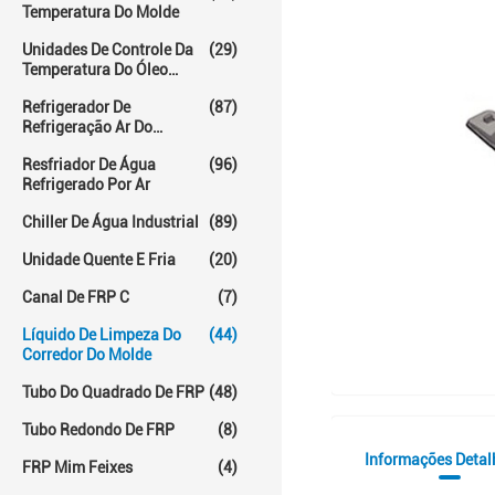
Temperatura Do Molde
Unidades De Controle Da
(29)
Temperatura Do Óleo
Quente
Refrigerador De
(87)
Refrigeração Ar Do
Parafuso
Resfriador De Água
(96)
Refrigerado Por Ar
Chiller De Água Industrial
(89)
Unidade Quente E Fria
(20)
Canal De FRP C
(7)
Líquido De Limpeza Do
(44)
Corredor Do Molde
Tubo Do Quadrado De FRP
(48)
Tubo Redondo De FRP
(8)
Informações Deta
FRP Mim Feixes
(4)