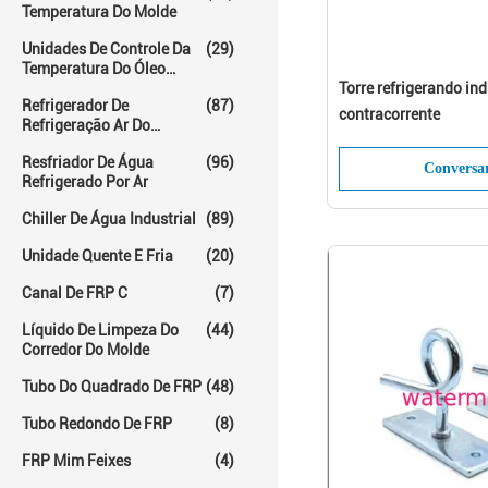
Temperatura Do Molde
Unidades De Controle Da
(29)
Temperatura Do Óleo
Quente
Torre refrigerando ind
Refrigerador De
(87)
contracorrente
Refrigeração Ar Do
Parafuso
Resfriador De Água
(96)
Conversa
Refrigerado Por Ar
Chiller De Água Industrial
(89)
Unidade Quente E Fria
(20)
Canal De FRP C
(7)
Líquido De Limpeza Do
(44)
Corredor Do Molde
Tubo Do Quadrado De FRP
(48)
Tubo Redondo De FRP
(8)
FRP Mim Feixes
(4)