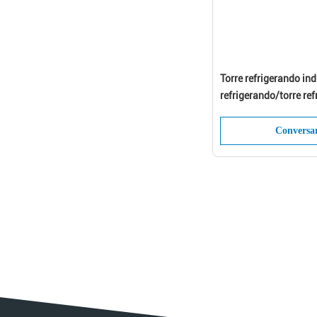
Torre refrigerando ind
refrigerando/torre re
(séries de JBNG)
Conversa