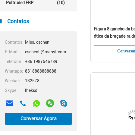
Pultruded FRP
(10)
Contatos
Figura 8 gancho da bo
ótica da braçadeira 
Contatos:
Miss. cschen
cabo de laço
Conversa
E-Mail:
cschenli@maoyt.com
Telefone:
+86 1987546789
Whatapp:
8618888888888
Wechat:
132578
Skype:
lheksd
Conversar Agora