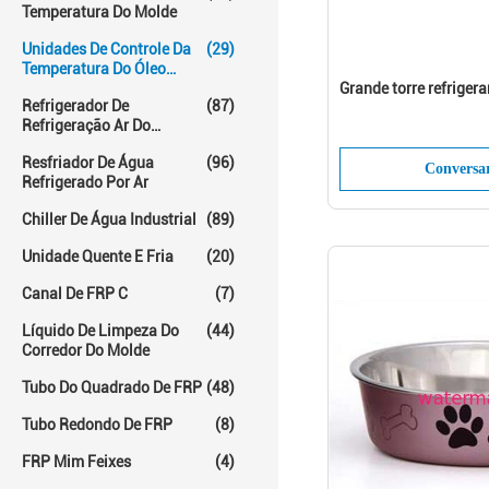
Temperatura Do Molde
Unidades De Controle Da
(29)
Temperatura Do Óleo
Quente
Grande torre refrige
Refrigerador De
(87)
Refrigeração Ar Do
Parafuso
Resfriador De Água
(96)
Conversa
Refrigerado Por Ar
Chiller De Água Industrial
(89)
Unidade Quente E Fria
(20)
Canal De FRP C
(7)
Líquido De Limpeza Do
(44)
Corredor Do Molde
Tubo Do Quadrado De FRP
(48)
Tubo Redondo De FRP
(8)
FRP Mim Feixes
(4)