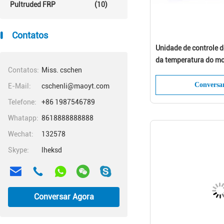
Pultruded FRP
(10)
Contatos
Unidade de controle d
da temperatura do mo
Contatos:
Miss. cschen
máquina da laminage
Conversa
E-Mail:
cschenli@maoyt.com
Telefone:
+86 1987546789
Whatapp:
8618888888888
Wechat:
132578
Skype:
lheksd
Conversar Agora