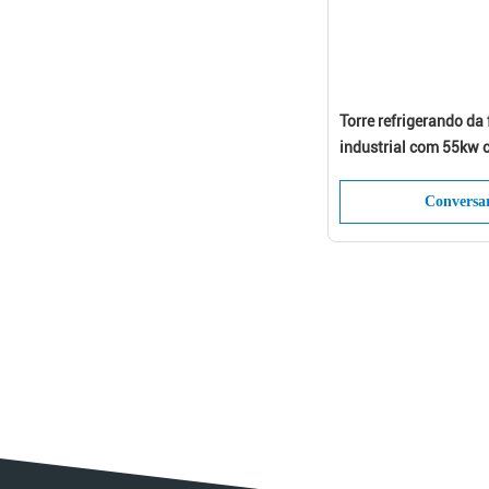
Torre refrigerando d
industrial com 55kw
Conversa