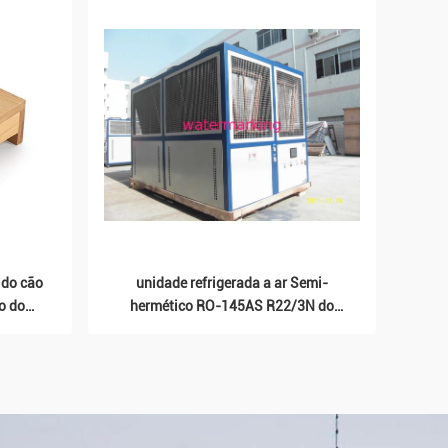
 do cão
unidade refrigerada a ar Semi-
o do
hermético RO-145AS R22/3N do
porte
refrigerador do parafuso -
380V/415V - 50HZ/60HZ