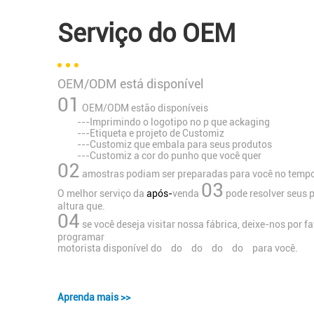
Serviço do OEM
OEM/ODM está disponível
01
OEM/ODM estão disponíveis
---Imprimindo o logotipo no p que ackaging
---Etiqueta e projeto de Customiz
---Customiz que embala para seus produtos
---Customiz a cor do punho que você quer
02
amostras podiam ser preparadas para você no temp
03
O melhor
serviço da
após-
venda
pode resolver seus
altura que.
04
se você deseja visitar nossa fábrica, deixe-nos por 
programar
motorista disponível do do do do do para você.
Aprenda mais >>