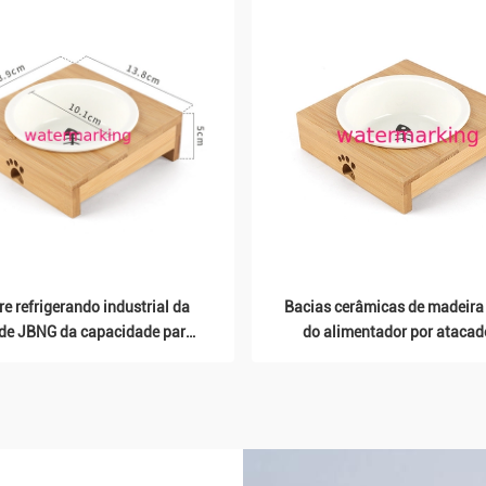
re refrigerando industrial da
Bacias cerâmicas de madeira
 de JBNG da capacidade para
do alimentador por atacad
 célula é de 800 a 4500m3/H,
animal de estimação com su
refrigeração relevante