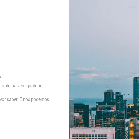
o
 problemas em qualquer
favor saber. E nós podemos