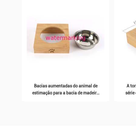
Bacias aumentadas do animal de
A tor
estimação para a bacia de madeira
série
do alimento do alimentador de
de uma
bambu dos cachorrinhos