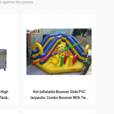
s agentes dos países.
t High
Hot Inflatable Bouncer Slide PVC
 Tank
tarpaulin, Combo Bouncer With Two
Lane Slide