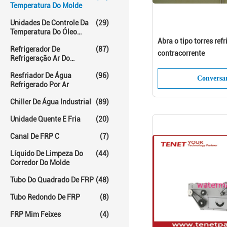
Temperatura Do Molde
Unidades De Controle Da
(29)
Temperatura Do Óleo
Quente
Abra o tipo torres ref
Refrigerador De
(87)
contracorrente
Refrigeração Ar Do
Parafuso
Resfriador De Água
(96)
Conversa
Refrigerado Por Ar
Chiller De Água Industrial
(89)
Unidade Quente E Fria
(20)
Canal De FRP C
(7)
Líquido De Limpeza Do
(44)
Corredor Do Molde
Tubo Do Quadrado De FRP
(48)
Tubo Redondo De FRP
(8)
FRP Mim Feixes
(4)