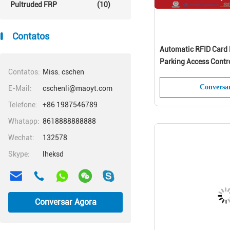
Pultruded FRP
(10)
Contatos
Automatic RFID Card 
Parking Access Contr
Contatos:
Miss. cschen
Conversa
E-Mail:
cschenli@maoyt.com
Telefone:
+86 1987546789
Whatapp:
8618888888888
Wechat:
132578
Skype:
lheksd
Conversar Agora