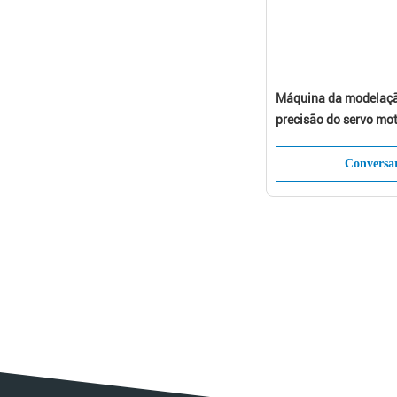
Máquina da modelaçã
precisão do servo mo
alta pressão da mode
Conversa