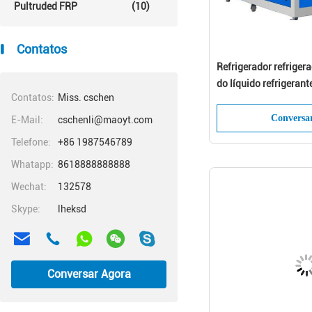
Pultruded FRP
(10)
Contatos
Refrigerador refriger
do líquido refrigerant
Contatos:
Miss. cschen
R134a/máquina em fo
refrigerar de água da 
Conversa
E-Mail:
cschenli@maoyt.com
Telefone:
+86 1987546789
Whatapp:
8618888888888
Wechat:
132578
Skype:
lheksd
Conversar Agora