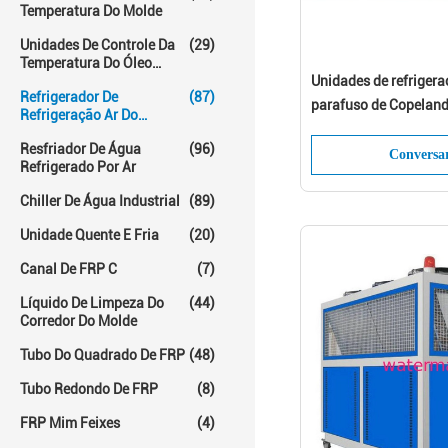
Temperatura Do Molde
Unidades De Controle Da
(29)
Temperatura Do Óleo
Quente
Unidades de refriger
Refrigerador De
(87)
parafuso de Copelan
Refrigeração Ar Do
refrigerando sala fria
Parafuso
Resfriador De Água
(96)
Conversa
Refrigerado Por Ar
Chiller De Água Industrial
(89)
Unidade Quente E Fria
(20)
Canal De FRP C
(7)
Líquido De Limpeza Do
(44)
Corredor Do Molde
Tubo Do Quadrado De FRP
(48)
Tubo Redondo De FRP
(8)
FRP Mim Feixes
(4)