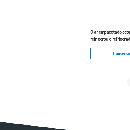
O ar empacotado eco
refrigerou o refrigera
parafuso/refrigerado
calor
Conversa