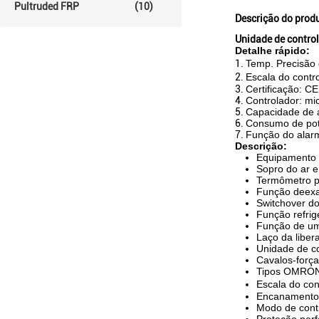
Pultruded FRP
(10)
Descrição do prod
Unidade de control
Detalhe rápido:
1.
Temp. Precisão
2.
Escala do contr
3.
Certificação: CE
4.
Controlador: m
5.
Capacidade de 
6.
Consumo de po
7.
Função do alarm
Descrição:
Equipamento à
Sopro do ar e
Termômetro p
Função deexa
Switchover d
Função refrig
Função de um
Laço da libe
Unidade de co
Cavalos-forç
Tipos OMRON,
Escala do co
Encanamentos 
Modo de cont