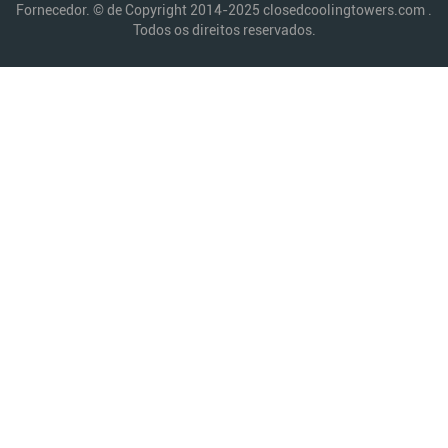
Fornecedor. © de Copyright 2014-2025 closedcoolingtowers.com .
Todos os direitos reservados.