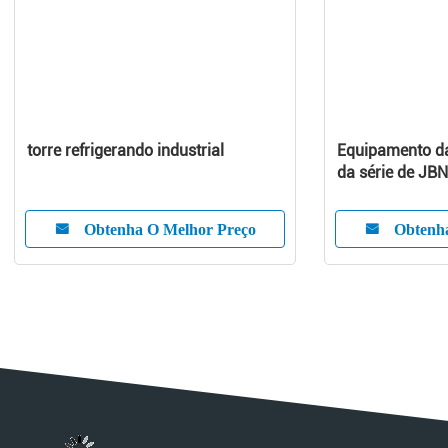
torre refrigerando industrial
Equipamento da
da série de JB
indústria
Obtenha O Melhor Preço
Obtenh