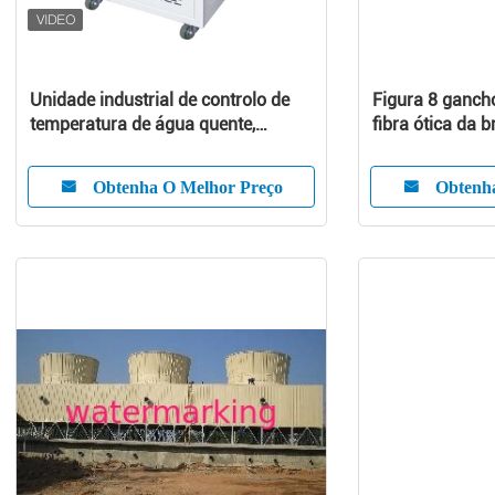
Unidade industrial de controlo de
Figura 8 ganch
temperatura de água quente,
fibra ótica da 
unidades portáteis de refrigeração
ADSS e cabo de
de água
Obtenha O Melhor Preço
Obtenh