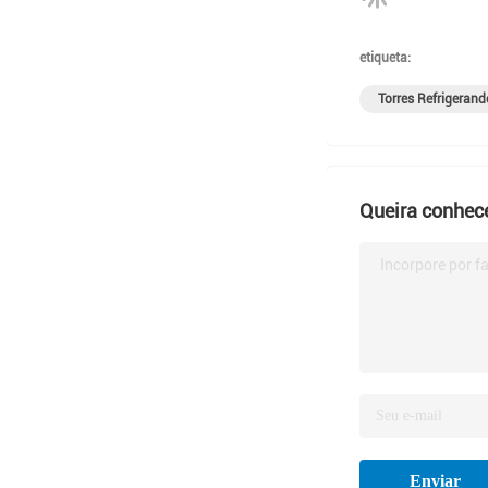
etiqueta:
Torres Refrigeran
Queira conhece
Incorpore por f
Enviar