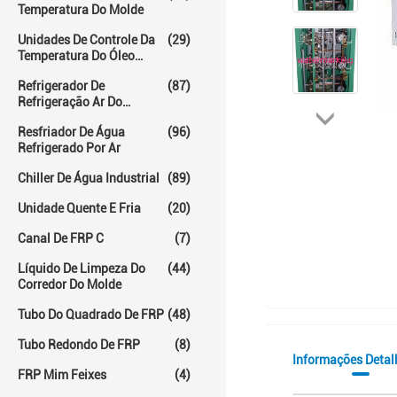
Temperatura Do Molde
Unidades De Controle Da
(29)
Temperatura Do Óleo
Quente
Refrigerador De
(87)
Refrigeração Ar Do
Parafuso
Resfriador De Água
(96)
Refrigerado Por Ar
Chiller De Água Industrial
(89)
Unidade Quente E Fria
(20)
Canal De FRP C
(7)
Líquido De Limpeza Do
(44)
Corredor Do Molde
Tubo Do Quadrado De FRP
(48)
Tubo Redondo De FRP
(8)
Informações Deta
FRP Mim Feixes
(4)