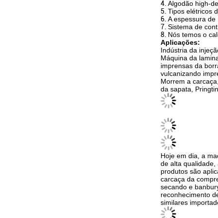
4.
Algodão high-den
5.
Tipos elétrico
6.
A espessura de
7.
Sistema de contr
8.
Nós temos o cale
Aplicações:
Indústria da injeçã
Máquina da lamina
imprensas da borr
vulcanizando impr
Morrem a carcaça, 
da sapata, Pringti
Hoje em dia, a maq
de alta qualidade,
produtos são aplic
carcaça da compres
secando e banburyi
reconhecimento de 
similares importad