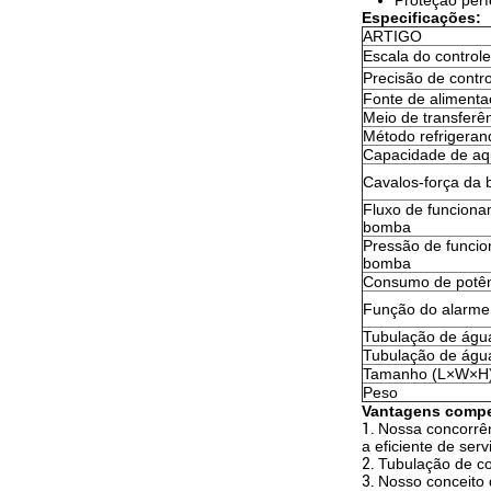
Proteção perf
Especificações:
ARTIGO
Escala do control
Precisão de contr
Fonte de aliment
Meio de transferê
Método refrigeran
Capacidade de aq
Cavalos-força da
Fluxo de funcion
bomba
Pressão de funci
bomba
Consumo de potê
Função do alarme
Tubulação de água
Tubulação de água
Tamanho (L×W×H
Peso
Vantagens compet
1.
Nossa concorrên
a eficiente de serv
2.
Tubulação de co
3.
Nosso conceito d